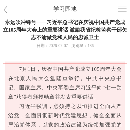
学习园地
永远吹冲锋号——习近平总书记在庆祝中国共产党成
首页
立105周年大会上的重要讲话 激励我省纪检监察干部矢
志不渝做党和人民的忠诚卫士
医院概况
日期：2026-07-07
浏览量：186
患者服务
7月1日，庆祝中国共产党成立105周年大会
党群工作
在北京人民大会堂隆重举行。中共中央总书
护理园地
记、国家主席、中央军委主席习近平向“七一勋
章”获得者颁授勋章并发表重要讲话。
新闻中心
习近平强调，必须持之以恒推进全面从严
治党，全面贯彻新时代党建思想，健全全面从
教学科研
严治党体系，以党的政治建设为统领加强党的