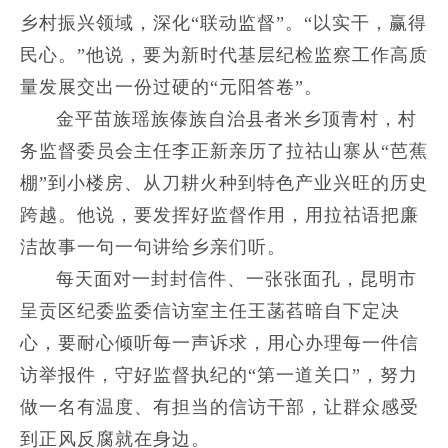
乡村振兴领域，深化“联动监督”。“以实干，赢得
民心。”他说，要为新时代基层纪检监察工作高质
量发展交出一份过硬的“元阳答卷”。
金平苗族瑶族傣族自治县者米乡顶青村，村
务监督委员会主任李正新亲历了拉祜山寨从“芭蕉
棚”到小楼房、从刀耕火种到特色产业兴旺的历史
跨越。他说，要发挥好监督作用，用拉祜语把廉
洁故事一句一句讲给乡亲们听。
每天面对一封封信件、一张张面孔，昆明市
呈贡区纪委监委信访室主任王菡萏暗自下定决
心，要耐心倾听每一声诉求，用心办理每一件信
访举报件，守好监督执纪的“第一道关口”，努力
做一名有温度、有担当的信访干部，让群众感受
到正风反腐就在身边。