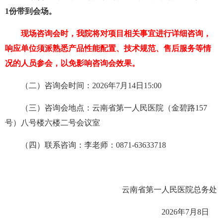
1份带到会场。
现场咨询会时，我院将对项目相关事宜进行详细咨询，
响应单位须派熟悉产品性能配置、技术规范、售后服务等情
况的人员参会，以免影响咨询会效果。
（二）咨询会时间：
202
6
年
7
月
14
日
15
:
00
（三）咨询会地点：云南省第一人民医院（金碧路
157
号）八号楼六楼
二号
会议室
（四）
联系咨询：
李
老师：
0871-63633718
云南省第一人民医院总务处
202
6
年
7
月
8
日