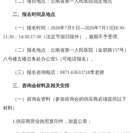
（二）项目地点：
云南省第一人民医院指定地点
院务公开
二、报名时间及地点
联盟工作
（一）报名时间：
202
6
年
7
月
9
日
---202
6
年
7
月
13
日
8:30-
健康科普
11:30；14:30-1
7:30
（法定节假日除外），逾期不予受理。
（二）报名地点：云南省第一人民医院（金碧路
157号）
医院招聘
八号楼五楼总务处办公室
5
（可电话报名）。
（三）报名咨询电话：
0871-63633718
李
老师
三、
咨询会材料及相关安排
（一）咨询会资料（参加咨询会的供应商必须提供以下
材料）
1.供应商营业执照复印件，加盖公章；