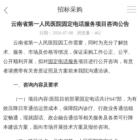
招标采购
云南省第一人民医院固定电话服务项目咨询公告
首页
日期：2026-07-08
浏览量：462
云南省第一人民医院因工作需要，同时为充分了解技
医院概况
术、服务、市场及价格等情况，保证采购工作公正、公平、
患者服务
公开顺利开展，拟对
固定电话服务
项目进行公开咨询，有意
者请携带有关资质证照及方案前来我院沟通洽谈。
党群工作
一、
咨询内容及要求
护理园地
（一）项目内容
:医院目前部署固定电话共计647部，为有
效压降日常通信运营成本，保障院内诊疗、行政业务通信稳
新闻中心
定畅通，现就固话、政企融合通信等相关服务及各类可行降
教学科研
本建设方案，面向市场开展技术方案及报价咨询。