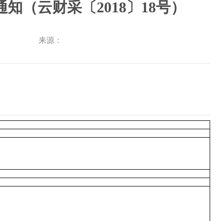
（云财采〔2018〕18号）
来源：