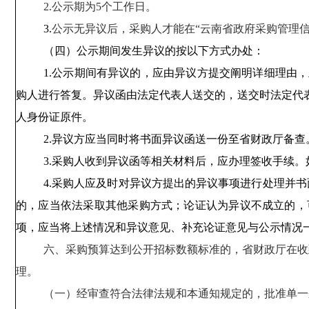
2.公示期为5个工作日
。
3.
公示无异议后，采购人才能
在
“云南省政府采购管理
（四）
公示期间发生异议的
按以下方式办
处
：
1.公示期间有异议的，应由异议方提交阐明详细理由，
购人进行答复
。异议函由
法定代表人
送交的，送交时法定代
人身份证原件。
2.异议方应当同时将书面异议函送一份至省
财政厅备查
3.采购人收到异议函等相关材料后，应办理签收手续
4.采购人应及时对异议方提出的异议事项进行处理并书
的，应当依法采取其他采购方式；论证认为异议不成立的，
项，应当将上述情况和异议意见、补充论证意见与公示情况
六、采购预算达到公开招标
数额
标准
的
，省财政厅在收
理。
（一）经审查符合法律法规和本通知规定的，批准单一