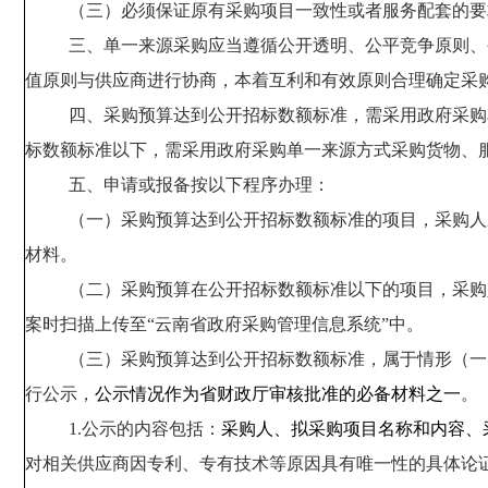
（三）必须保证原有采购项目一致性或者服务配套的要
三、单一来源采购应当遵循公开透明、公平竞争原则、
值原则与供应商进行协商，本着互利和有效原则合理确定采
四、采购预算达到公开招标
数
额标准，需采用政府采购
标
数
额标准以下，需采用政府采购单一来源
方式采购
货物、
五、申请或报备
按以下
程序
办理：
（一）采购预算
达到
公开招标
数
额标准的
项目
，采购人
材料。
（二）采购预算
在
公开招标
数额
标准以下的
项目
，采购
案时扫描上传
至
“云南省政府采购管理信息系统”
中
。
（三）采购预算达到公开招标
数额
标准，属于情形（一
行公示，
公示情况作为省财政厅审核批准的必备材料之一
。
1.公示的内容包括：
采购人、拟采购项目名称和内容、
对相关供应商因专利、专有技术等原因具有唯一性的具体论