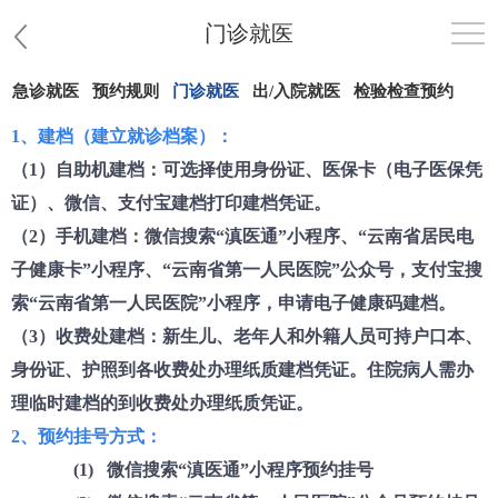
门诊就医
急诊就医
预约规则
门诊就医
出/入院就医
检验检查预约
首页
1
、建档（建立就诊档案）：
医院概况
（
1）自助机建档：可选择使用身份证、医保卡（电子医保凭
证）、微信、支付宝建档打印建档凭证。
患者服务
（
2）手机建档：微信搜索“滇医通”小程序、“云南省居民电
子健康卡”小程序、“云南省第一人民医院”公众号，支付宝搜
党群工作
索“云南省第一人民医院”小程序，申请电子健康码建档。
护理园地
（
3）收费处建档：新生儿、老年人和外籍人员可持户口本、
身份证、护照到各收费处办理纸质建档凭证。住院病人需办
新闻中心
理临时建档的到收费处办理纸质凭证。
2、预约挂号方式：
教学科研
(1) 微信搜索“滇医通”小程序预约挂号