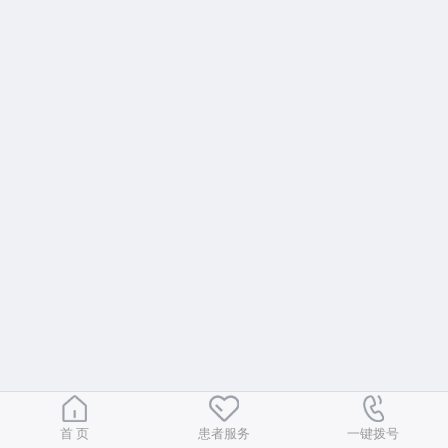
院务公开
联盟工作
健康科普
医院招聘
首 页
患者服务
一键拨号