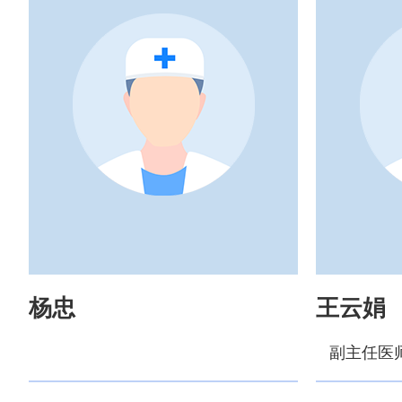
杨忠
王云娟
副主任医