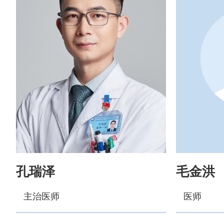
孔瑞泽
毛金洪
主治医师
医师