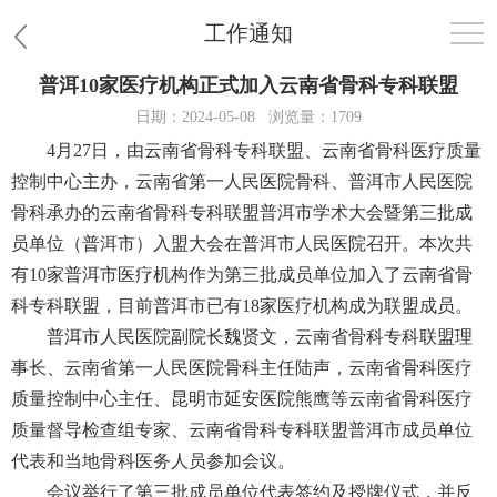
工作通知
普洱10家医疗机构正式加入云南省骨科专科联盟
首页
日期：2024-05-08
浏览量：1709
4月27日，由云南省骨科专科联盟、云南省骨科医疗质量
医院概况
控制中心主办，云南省第一人民医院骨科、普洱市人民医院
骨科承办的云南省骨科专科联盟普洱市学术大会暨第三批成
患者服务
员单位（普洱市）入盟大会在普洱市人民医院召开。本次共
党群工作
有10家普洱市医疗机构作为第三批成员单位加入了云南省骨
科专科联盟，目前普洱市已有18家医疗机构成为联盟成员。
护理园地
普洱市人民医院副院长魏贤文，云南省骨科专科联盟理
事长、云南省第一人民医院骨科主任陆声，云南省骨科医疗
新闻中心
质量控制中心主任、昆明市延安医院熊鹰等云南省骨科医疗
质量督导检查组专家、云南省骨科专科联盟普洱市成员单位
教学科研
代表和当地骨科医务人员参加会议。
会议举行了第三批成员单位代表签约及授牌仪式，并反