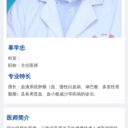
院务公开
联盟工作
健康科普
辜学忠
医院招聘
科室：
职称：主任医师
专业特长
擅长：血液系统肿瘤（急、慢性白血病、淋巴瘤、多发性骨
髓瘤）及各类贫血、血小板减少等疾病的诊治。
医师简介