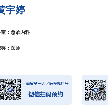
黄宇婷
科室：急诊内科
职称：医师