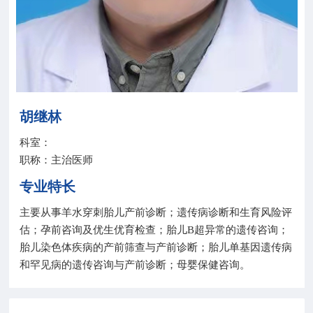
院务公开
联盟工作
健康科普
胡继林
医院招聘
科室：
职称：主治医师
专业特长
主要从事羊水穿刺胎儿产前诊断；遗传病诊断和生育风险评
估；孕前咨询及优生优育检查；胎儿B超异常的遗传咨询；
胎儿染色体疾病的产前筛查与产前诊断；胎儿单基因遗传病
和罕见病的遗传咨询与产前诊断；母婴保健咨询。