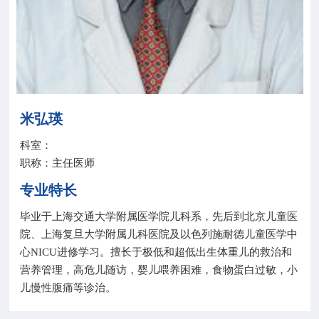
院务公开
联盟工作
健康科普
米弘瑛
医院招聘
科室：
职称：主任医师
专业特长
毕业于上海交通大学附属医学院儿科系，先后到北京儿童医
院、上海复旦大学附属儿科医院及以色列施耐德儿童医学中
心NICU进修学习。擅长于极低和超低出生体重儿的救治和
营养管理，高危儿随访，婴儿喂养困难，食物蛋白过敏，小
儿慢性腹痛等诊治。