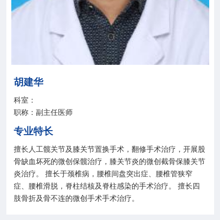
院务公开
联盟工作
健康科普
胡建华
医院招聘
科室：
职称：副主任医师
专业特长
擅长人工髋关节及膝关节置换手术，翻修手术治疗，开展股
骨缺血坏死的微创保髋治疗，膝关节炎的微创截骨保膝关节
炎治疗。 擅长于颈椎病，腰椎间盘突出症、腰椎管狭窄
症、腰椎滑脱，脊柱结核及脊柱感染的手术治疗。 擅长四
肢骨折及骨不连的微创手术手术治疗。