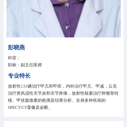
院务公开
联盟工作
健康科普
彭晓燕
医院招聘
科室：
职称：副主任医师
专业特长
放射性131碘治疗甲亢和甲癌，内科治疗甲亢、甲减，云克
治疗类风湿性关节炎和关节疼痛，放射性核素治疗肿瘤骨转
移。甲状腺激素的检测及结果分析。全身多种疾病的
SPECT/CT显像及诊断。