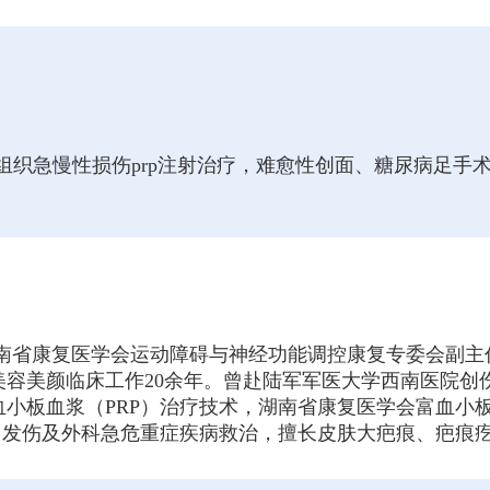
软组织急慢性损伤prp注射治疗，难愈性创面、糖尿病足
云南省康复医学会运动障碍与神经功能调控康复专委会副主
美容美颜临床工作20余年。曾赴陆军军医大学西南医院创
小板血浆（PRP）治疗技术，湖南省康复医学会富血小板
多发伤及外科急危重症疾病救治，擅长皮肤大疤痕、疤痕