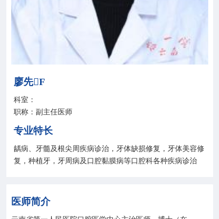
院务公开
联盟工作
健康科普
廖先F
医院招聘
科室：
职称：副主任医师
专业特长
龋病、牙髓及根尖周疾病诊治，牙体缺损修复，牙体美容修
复，种植牙，牙周病及口腔黏膜病等口腔科各种疾病诊治
医师简介