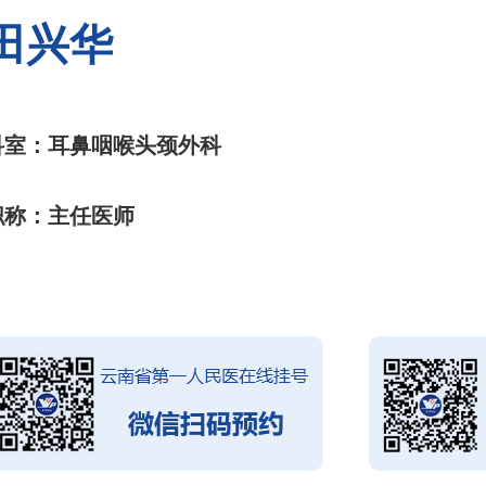
田兴华
科室：耳鼻咽喉头颈外科
职称：主任医师