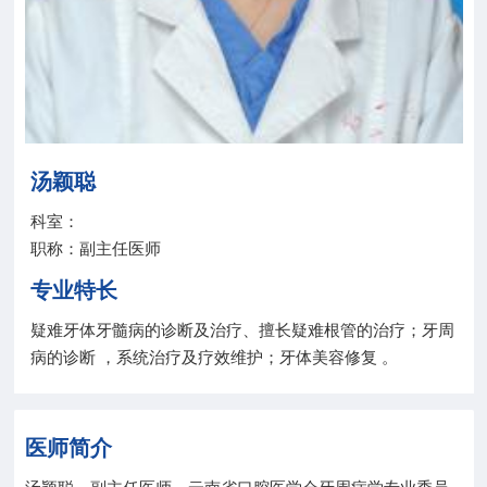
院务公开
联盟工作
健康科普
汤颖聪
医院招聘
科室：
职称：副主任医师
专业特长
疑难牙体牙髓病的诊断及治疗、擅长疑难根管的治疗；牙周
病的诊断 ，系统治疗及疗效维护；牙体美容修复 。
医师简介