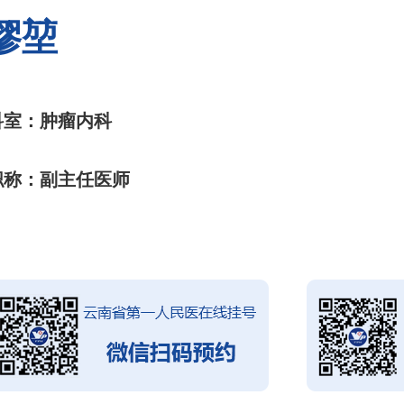
缪堃
科室：肿瘤内科
职称：副主任医师