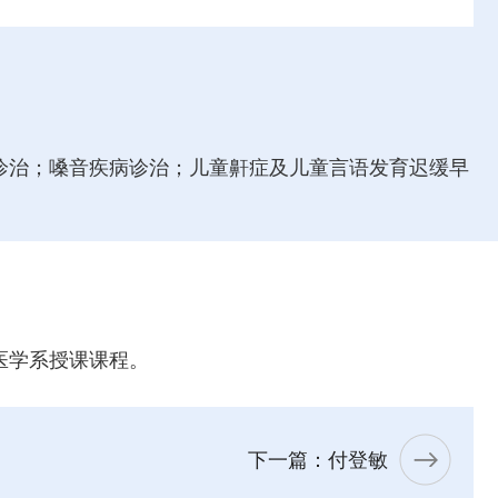
诊治；嗓音疾病诊治；儿童鼾症及儿童言语发育迟缓早
医学系授课课程。
下一篇：付登敏