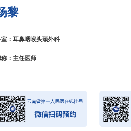
杨黎
科室：耳鼻咽喉头颈外科
职称：主任医师