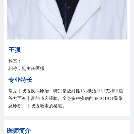
院务公开
联盟工作
健康科普
王强
医院招聘
科室：
职称：副主任医师
专业特长
常见甲状腺疾病诊治，特别是放射性131碘治疗甲亢和甲癌
等方面有丰富的临床经验。全身多种疾病的SPECT/CT显像
及诊断。甲状腺激素的检测。
医师简介